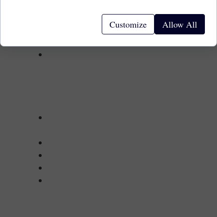
Personas & Conductores:
Customize
Allow All
Defensa de multas de tráfico
Delitos menores y tráfico criminal
DUI y otros cargos penales
Dueños de Negocios y Emprendedores:
Formación de empresas (LLC,
corporación)
Redacción y revisión de contratos
Servicios de asesor legal externo
Documentos de socios e inversionistas
Fusiones y adquisiciones