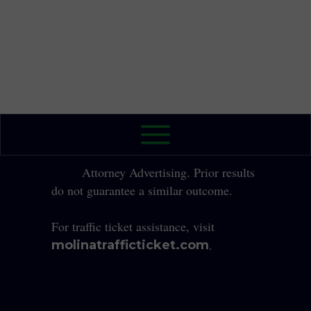
✅ Económico, eficiente y confiable
Comienza tu proceso legal con Legalín
ahora.
👉
Usar Legalín
2026 The Law Office of Yole Molina, P.A. All
Rights Reserved.
Attorney Advertising. Prior results
do not guarantee a similar outcome.
For traffic ticket assistance, visit
.
molinatrafficticket.com