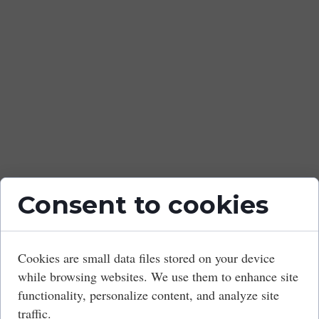
¡Claro que puedes!
Si en algún momento deseas hablar con
nuestro equipo, estamos aquí para ti. Pero
queremos ser honestos contigo: usar
Legalín nos permite ayudarte más rápido,
más eficientemente y a menor costo.
Legalín es la mejor forma de aprovechar al
máximo nuestros servicios legales.
Consent to cookies
¿A Quiénes
Ayudamos?
Cookies are small data files stored on your device
while browsing websites. We use them to enhance site
functionality, personalize content, and analyze site
traffic.