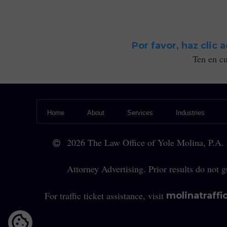
Por favor, haz clic 
Ten en cu
Home
About
Services
Industries
Le
2026 The Law Office of Yole Molina, P.A. A
Legal Ser
Attorney Advertising. Prior results do not gu
Legal Counsel
For traffic ticket assistance, visit
molinatraffi
Legal Se
F