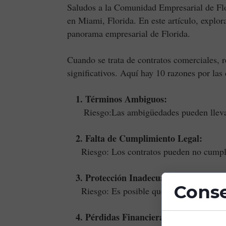
Saludos a la Comunidad Empresarial de Flo
en Miami, Florida. En este artículo, explo
panorama empresarial de Florida.
Cuando se trata de contratos comerciales, 
significativos. Aquí hay 10 razones por las 
1. Términos Ambiguos:
Riesgo:Las ambigüedades pueden llevar 
2. Falta de Cumplimiento Legal:
Riesgo: Los contratos pueden no cumplir c
3. Protección Inadecuada de Intereses
Conse
Riesgo: Es posible que sus intereses com
4. Pérdidas Financieras: