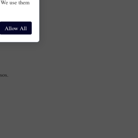
. We use them
as.
Allow All
sos.