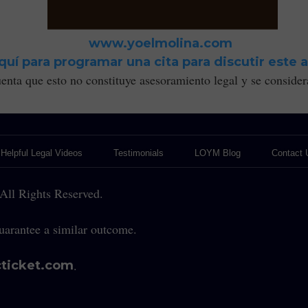
www.yoelmolina.com
aquí para programar una cita para discutir este a
enta que esto no constituye asesoramiento legal y se consider
Helpful Legal Videos
Testimonials
LOYM Blog
Contact 
gal Services for Franchisees
BOOK A CONSULTATION
Medias
Business Blog
ll Rights Reserved.
vices for Fire & Security Companies
General Counsel
Criminal Defense Blo
arantee a similar outcome.
 for Nurseries, Growers & Landscapers
Business Law - Contract Drafting
AI Legal Insights
.
cticket.com
rvices for Pest Control Companies
lorida Business Legal Strategy Call