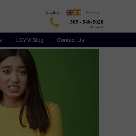
English
Español
305 - 548-5020
Option 1
s
LOYM Blog
Contact Us
Business Blog
Legalin
Criminal Defense Blog
AI Legal Insights