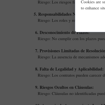
Cookies are s
Riesgo: Los riesgos financieros pueden no
to enhance sit
5. Responsabilidades No Definidas:
Riesgo: Los roles y responsabilidades pu
6. Desconocimiento de Plazos:
Riesgo: No cumplir con los plazos puede 
7. Provisiones Limitadas de Resolución
Riesgo: La ausencia de mecanismos adecuad
8. Falta de Legalidad y Aplicabilidad:
Riesgo: Los contratos pueden carecer de f
9. Riesgos Ocultos en Cláusulas:
Riesgo: Cláusulas no identificadas pueden