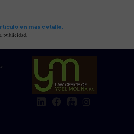
rtículo en más detalle.
a publicidad.
Us
g