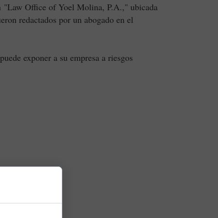
 "Law Office of Yoel Molina, P.A.," ubicada
fueron redactados por un abogado en el
 puede exponer a su empresa a riesgos