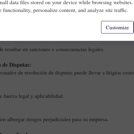
mall data files stored on your device while browsing websites
 abordarse correctamente, lo que lleva a pérdidas imprevist
e functionality, personalize content, and analyze site traffic.
eden no estar claros, causando problemas operativos.
Customize
resultar en sanciones o consecuencias legales.
 de Disputas:
os de resolución de disputas puede llevar a litigios costo
uerza legal y aplicabilidad.
 albergar riesgos perjudiciales para su empresa.