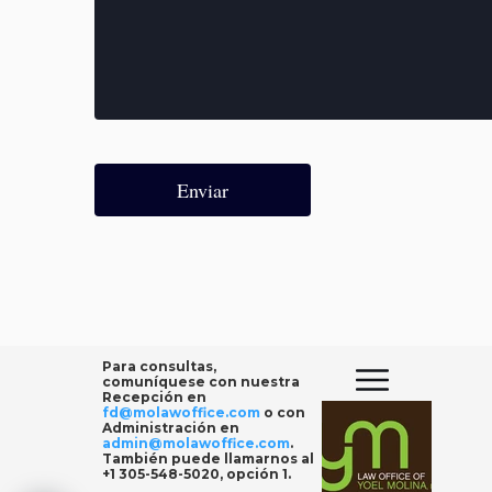
Enviar
Para consultas,
comuníquese con nuestra
Recepción en
fd@molawoffice.com
o con
Administración en
admin@molawoffice.com
.
También puede llamarnos al
+1 305-548-5020, opción 1
.