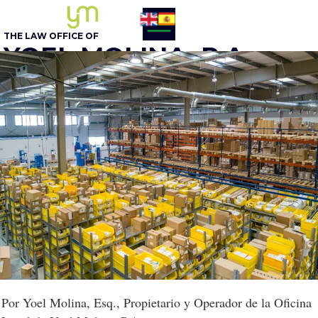
THE LAW OFFICE OF
YOEL MOLINA, P.A.
BUSINESS ATTORNEY
305 - 548-5020
Opcion 1
English
Por Yoel Molina, Esq., Propietario y Operador de la Oficina