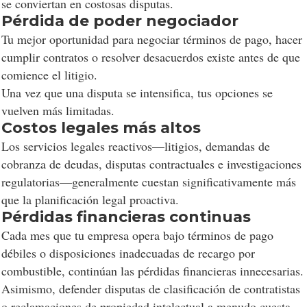
se conviertan en costosas disputas.
Pérdida de poder negociador
Tu mejor oportunidad para negociar términos de pago, hacer
cumplir contratos o resolver desacuerdos existe antes de que
comience el litigio.
Una vez que una disputa se intensifica, tus opciones se
vuelven más limitadas.
Costos legales más altos
Consentimiento a las
Los servicios legales reactivos—litigios, demandas de
cookies
cobranza de deudas, disputas contractuales e investigaciones
regulatorias—generalmente cuestan significativamente más
que la planificación legal proactiva.
Pérdidas financieras continuas
Las cookies son pequeños archivos de datos
Cada mes que tu empresa opera bajo términos de pago
almacenados en su dispositivo mientras navega por
débiles o disposiciones inadecuadas de recargo por
sitios web. Las utilizamos para mejorar la
combustible, continúan las pérdidas financieras innecesarias.
funcionalidad del sitio, personalizar el contenido y
Asimismo, defender disputas de clasificación de contratistas
analizar el tráfico del sitio.
o reclamaciones de propiedad intelectual a menudo cuesta