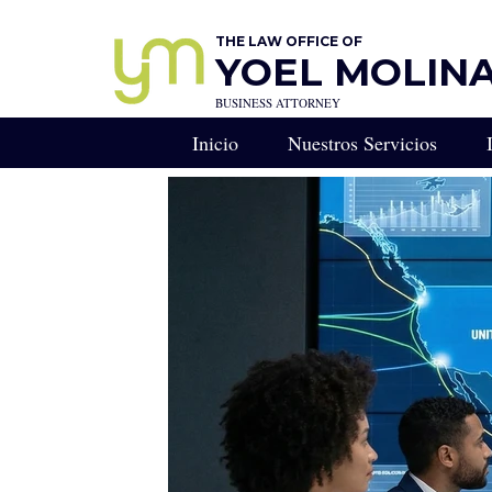
THE LAW OFFICE OF
YOEL MOLINA,
BUSINESS ATTORNEY
Inicio
Nuestros Servicios
RESERVA UNA CONS
Consulta Legal Estratégi
Llamada de Estrategia Le
Derecho Empresarial - R
Abogado de Negocios en
CONSEJERO GENERA