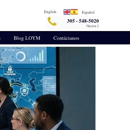
English
Español
305 - 548-5020
Opcion 1
s
Blog LOYM
Contáctanos
Seguridad
Blog de Asuntos Empresariales
legalin-aterrizaje-español
ida
Blog de Defensa Criminal
IA para Análisis Legal