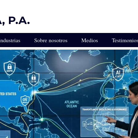
 P.A.
Industrias
Sobre nosotros
Medios
Testimonio
ULTA
Protección Legal Diseñada para Industrias Impulsadas por la 
ca para Empresarios e Inversionistas Latinoamericanos en Flor
Experiencia Legal para Empresas de Transporte y Camiones
gal Empresarial de Florida
Servicios Legales para Empresas de Control de Plagas
edacción de Contratos
Asesor Legal para Viveros, Cultivadores y Paisajistas
 Miami
Servicios Legales para Franquiciados
L
Servicios Legales para Empresas de Incendios y Seguridad