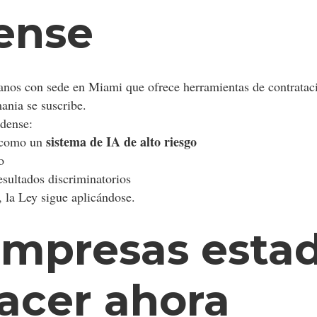
ense
nos con sede en Miami que ofrece herramientas de contratac
ania se suscribe.
idense:
sistema de IA de alto riesgo
n como un
o
esultados discriminatorios
 la Ley sigue aplicándose.
 empresas esta
acer ahora