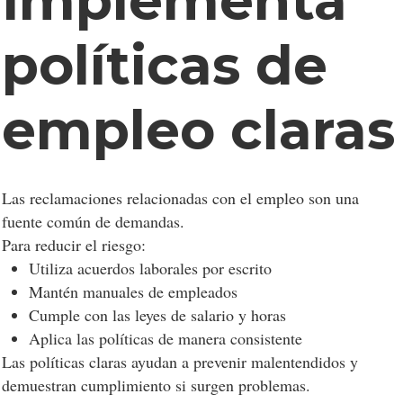
Implementa
políticas de
Consentimiento a las
empleo claras
cookies
Las reclamaciones relacionadas con el empleo son una
Las cookies son pequeños archivos de datos
fuente común de demandas.
almacenados en su dispositivo mientras navega por
Para reducir el riesgo:
sitios web. Las utilizamos para mejorar la
Utiliza acuerdos laborales por escrito
funcionalidad del sitio, personalizar el contenido y
Mantén manuales de empleados
analizar el tráfico del sitio.
Cumple con las leyes de salario y horas
Aplica las políticas de manera consistente
Personalizar
Permitir todo
Las políticas claras ayudan a prevenir malentendidos y
demuestran cumplimiento si surgen problemas.