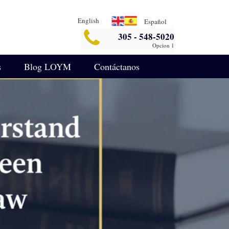
English
Español
305 - 548-5020
Opcion 1
s
Blog LOYM
Contáctanos
Seguridad
Blog de Asuntos Empresariales
legalin-aterrizaje-español
ida
Blog de Defensa Criminal
IA para Análisis Legal