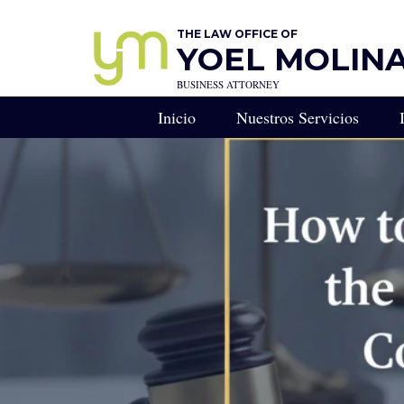
THE LAW OFFICE OF
YOEL MOLINA,
BUSINESS ATTORNEY
Inicio
Nuestros Servicios
RESERVA UNA CONS
Consulta Legal Estratégi
Llamada de Estrategia Le
Derecho Empresarial - R
Abogado de Negocios en
CONSEJERO GENERA