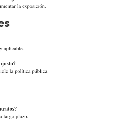
aumentar la exposición.
es
y aplicable.
njusto?
ole la política pública.
ntratos?
a largo plazo.