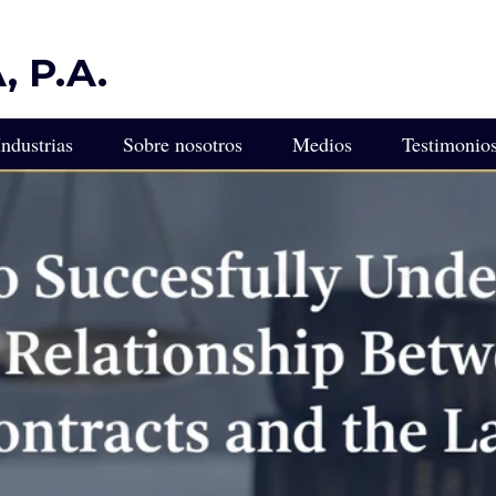
 P.A.
Industrias
Sobre nosotros
Medios
Testimonio
ULTA
Protección Legal Diseñada para Industrias Impulsadas por la 
ca para Empresarios e Inversionistas Latinoamericanos en Flor
Experiencia Legal para Empresas de Transporte y Camiones
gal Empresarial de Florida
Servicios Legales para Empresas de Control de Plagas
edacción de Contratos
Asesor Legal para Viveros, Cultivadores y Paisajistas
 Miami
Servicios Legales para Franquiciados
L
Servicios Legales para Empresas de Incendios y Seguridad