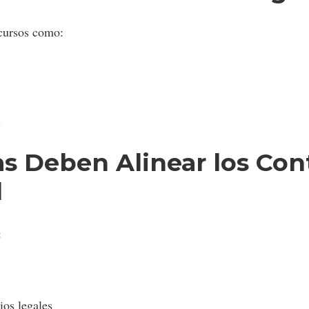
ecursos como:
.
s Deben Alinear los Cont
l
:
ios legales