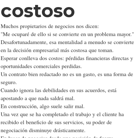
costoso
Muchos propietarios de negocios nos dicen:
"Me ocuparé de ello si se convierte en un problema mayor."
Desafortunadamente, esa mentalidad a menudo se convierte
en la decisión empresarial más costosa que toman.
Esperar conlleva dos costos: pérdidas financieras directas y
oportunidades comerciales perdidas.
Un contrato bien redactado no es un gasto, es una forma de
seguro.
Cuando ignora las debilidades en sus acuerdos, está
Consentimiento a las
apostando a que nada saldrá mal.
cookies
En construcción, algo suele salir mal.
Una vez que se ha completado el trabajo y el cliente ha
recibido el beneficio de sus servicios, su poder de
Las cookies son pequeños archivos de datos
negociación disminuye drásticamente.
almacenados en su dispositivo mientras navega por