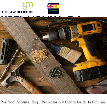
THE LAW OFFICE OF
YOEL MOLINA, P.A.
BUSINESS ATTORNEY
305 - 548-5020
Opcion 1
English
Por Yoel Molina, Esq., Propietario y Operador de la Oficina