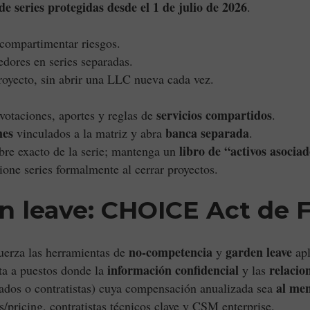
e series protegidas desde el 1 de julio de 2026
.
 compartimentar riesgos.
dores en series separadas.
royecto, sin abrir una LLC nueva cada vez.
servicios compartidos
 votaciones, aportes y reglas de
.
mes
banca separada
vinculados a la matriz y abra
.
libro de “activos asocia
re exacto de la serie; mantenga un
ione series formalmente al cerrar proyectos.
 leave: CHOICE Act de F
no-competencia
garden leave
uerza las herramientas de
y
apl
información confidencial
relacio
nta a puestos donde la
y las
al me
dos o contratistas) cuya compensación anualizada sea
/pricing, contratistas técnicos clave y CSM enterprise.