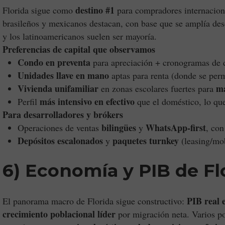
destino #1
Florida sigue como
para compradores internacion
brasileños y mexicanos destacan, con base que se amplía de
y los latinoamericanos suelen ser mayoría.
Preferencias de capital que observamos
Condo en preventa
para apreciación + cronogramas de d
Unidades llave en mano
aptas para renta (donde se per
Vivienda unifamiliar
ma
en zonas escolares fuertes para
más intensivo en efectivo
Perfil
que el doméstico, lo que
Para desarrolladores y brókers
bilingües
WhatsApp-first
Operaciones de ventas
y
, co
Depósitos escalonados
paquetes turnkey
y
(leasing/mob
6) Economía y PIB de Fl
PIB real 
El panorama macro de Florida sigue constructivo:
crecimiento poblacional líder
por migración neta. Varios p