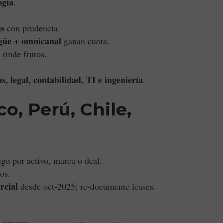
ogía
.
as
con prudencia.
ngüe + omnicanal
ganan cuota.
rinde frutos.
s, legal, contabilidad, TI e ingeniería
.
o, Perú, Chile,
sgo por activo, marca o deal.
os.
rcial
desde oct-2025; re-documente leases.