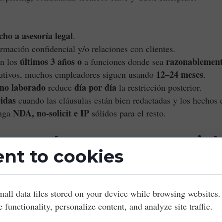
cho a asesoría legal
.
rmación confidencial y/o relaciones con clientes.
últimos 3 años
o
razonablement
en los
a funciones donde sea
12–24 meses
utivos, muchos empleadores siguen usando
.
no laborado
día por día
reduce
la restricción posterior.
pidas
cuando las cláusulas están bien redactadas y los hechos e
NDA, no-solicit e IP
enga
sólidos para el resto.
to a la renta comercial:
nt to cookies
renta de locales comerciales
estatal y local que gravaba la
mall data files stored on your device while browsing websites
. 
a la facturación y elimina fricciones con empresas de fuera d
e functionality, personalize content, and analyze site traffic.