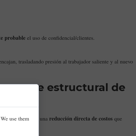
e probable
el uso de confidencial/clientes.
ncajan, trasladando presión al trabajador saliente y al nuevo
 recorte estructural de
reducción directa de costos
. We use them
Para inquilinos, es una
que
el estado.