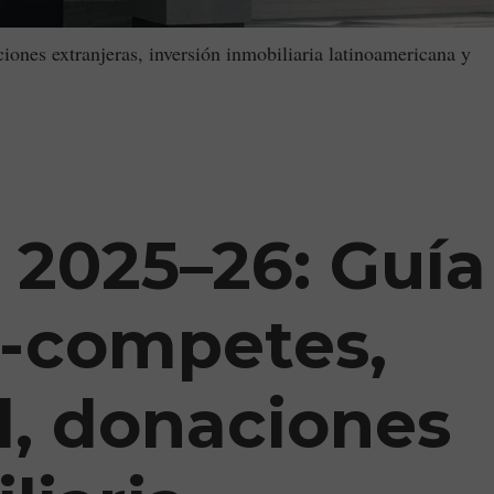
rs in Florida
ones extranjeras, inversión inmobiliaria latinoamericana y
 2025–26: Guía
no-competes,
l, donaciones