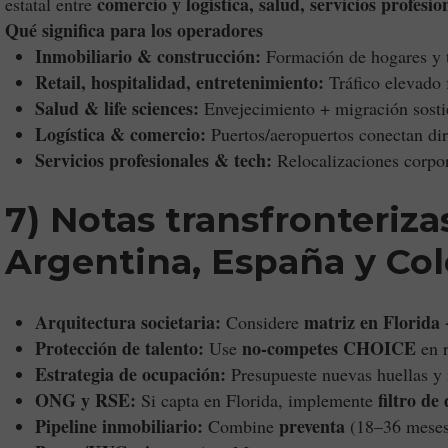
comercio y logística, salud, servicios profesi
estatal entre
Qué significa para los operadores
Inmobiliario & construcción:
Formación de hogares y t
Retail, hospitalidad, entretenimiento:
Tráfico elevado f
Salud & life sciences:
Envejecimiento + migración sosti
Logística & comercio:
Puertos/aeropuertos conectan di
Servicios profesionales & tech:
Relocalizaciones corpor
7) Notas transfronteriza
Argentina, España y Co
Arquitectura societaria:
matriz en Florida 
Considere
Protección de talento:
no-competes CHOICE
Use
en r
Estrategia de ocupación:
Presupueste nuevas huellas y
ONG y RSE:
filtro de
Si capta en Florida, implemente
Pipeline inmobiliario:
preventa
Combine
(18–36 mese