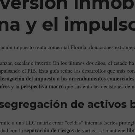
nversión inmobi
na y el impuls
ción impuesto renta comercial Florida, donaciones extranjer
i
nzar, escalar e invertir. En los últimos dos años, el estado 
pulsando el PIB. Esta guía reúne los desarrollos que más cons
derogación del impuesto a los arrendamientos comerciales
aíces
perspectiva macro
y la
que sustenta las decisiones de 
a: segregación de activo
mite a una LLC matriz crear “celdas” internas (series proteg
separación de riesgos
lib
idad con la
de varias—si mantiene