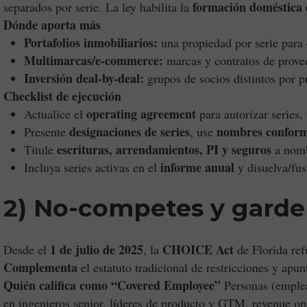
formación doméstica d
separados por serie. La ley habilita la
Dónde aporta más
Portafolios inmobiliarios:
una propiedad por serie para
Multimarcas/e-commerce:
marcas y contratos de provee
Inversión deal-by-deal:
grupos de socios distintos por p
Checklist de ejecución
operating agreement
Actualice el
para autorizar series,
designaciones de series
nombres confor
Presente
, use
escrituras, arrendamientos, PI y seguros
Titule
a nomb
informe anual
Incluya series activas en el
y disuelva/fus
2) No-competes y garden
1 de julio de 2025
CHOICE Act
Desde el
, la
de Florida ref
Complementa
el estatuto tradicional de restricciones y apu
Quién califica como “Covered Employee”
Personas (emplea
en ingenieros senior, líderes de producto y GTM, revenue ops