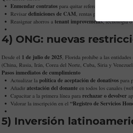
Enmendar contratos
para quitar referencias al impuest
definiciones de CAM
top
Revisar
, rentas porcentuales y
tenant improvements
Reasignar ahorros a
, tecnología o
4) ONG: nuevas restricc
1 de julio de 2025
Desde el
, Florida prohíbe a las entidades
(China, Rusia, Irán, Corea del Norte, Cuba, Siria y Venezue
Pasos inmediatos de cumplimiento
política de aceptación de donativos
Actualizar la
para p
atestación del donante
Añadir
en todos los canales (web
rechazar o devolver
Capacitar a la primera línea para
ap
“Registro de Servicios Hon
Valorar la inscripción en el
5) Inversión latinoameri