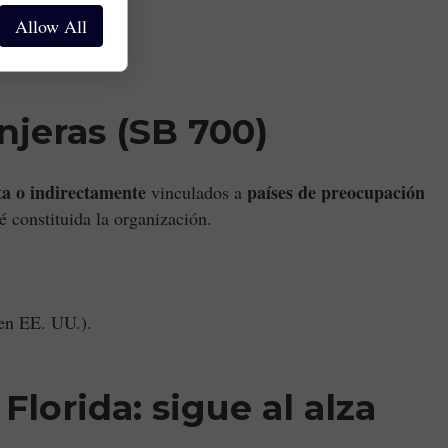
Allow All
njeras (SB 700)
ta o indirectamente
países de preocupación
vinculados a
é constituida la organización.
s en EE. UU.).
Florida: sigue al alza