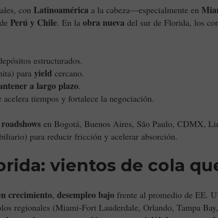
Latinoamérica
Mia
ales, con
a la cabeza—especialmente en
Perú y Chile
obra nueva
sde
. En la
del sur de Florida, los co
epósitos estructurados.
yield
mita) para
cercano.
ntener a largo plazo
.
 acelera tiempos y fortalece la negociación.
roadshows
n
en Bogotá, Buenos Aires, São Paulo, CDMX, Lim
iliario) para reducir fricción y acelerar absorción.
orida: vientos de cola q
en crecimiento
desempleo bajo
,
frente al promedio de EE. 
olos regionales (Miami-Fort Lauderdale, Orlando, Tampa Bay, 