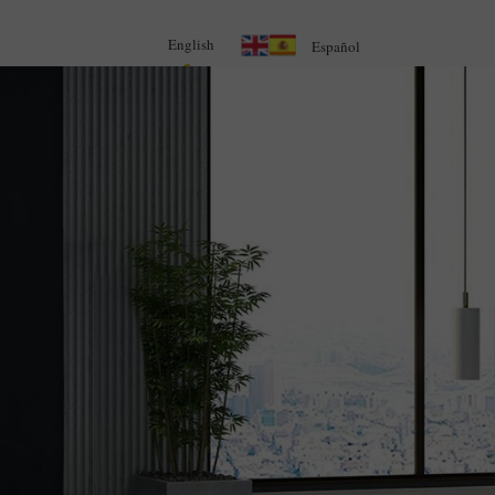
English
Español
305 - 548-5020
Option 1
s
LOYM Blog
Contact Us
Business Blog
Legalin
Criminal Defense Blog
AI Legal Insights