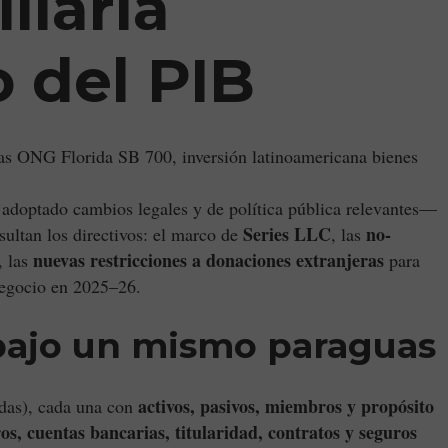
liaria
o del PIB
as ONG Florida SB 700, inversión latinoamericana bienes
ha adoptado cambios legales y de política pública relevantes—
Series LLC
no-
ultan los directivos: el marco de
, las
nuevas restricciones a donaciones extranjeras
, las
para
negocio en 2025–26.
s bajo un mismo paraguas
activos, pasivos, miembros y propósito
idas), cada una con
ros, cuentas bancarias, titularidad, contratos y seguros