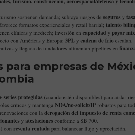
onales, turismo, construcción, aeroespacial/defensa y tecnol
seguros
tas
urismo sostienen demanda; subraye riesgos de
y
talento bili
avorece formatos experienciales y retail barrial;
capacidad
payor mix
enen clínicas y medtech; inversión en
y
3PL
cadena de frío
recto con Américas y Europa;
y
escalan.
finanza
ativas y llegada de fundadores alimentan pipelines en
s para empresas de Méxic
lombia
+ series protegidas
(cuando estén disponibles) para aislar rie
NDA/no-solicit/IP
oles críticos y mantenga
robustos para tod
derogación del impuesto de renta come
 renovaciones con la
 donantes
atestaciones
y
conforme a SB 700.
reventa rentada
s) con
para balancear flujo y apreciación.