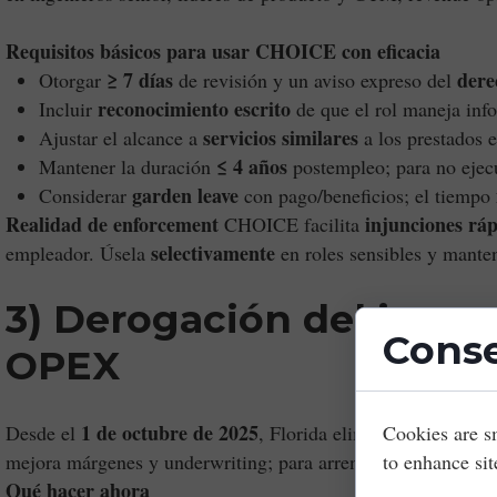
Requisitos básicos para usar CHOICE con eficacia
≥ 7 días
dere
Otorgar
de revisión y un aviso expreso del
reconocimiento escrito
Incluir
de que el rol maneja info
servicios similares
Ajustar el alcance a
a los prestados 
≤ 4 años
Mantener la duración
postempleo; para no ejec
garden leave
Considerar
con pago/beneficios; el tiempo
Realidad de enforcement
injunciones rá
CHOICE facilita
selectivamente
empleador. Úsela
en roles sensibles y mant
3) Derogación del impues
Conse
OPEX
1 de octubre de 2025
Desde el
, Florida elimina el impuesto 
Cookies are s
mejora márgenes y underwriting; para arrendadores, simplific
to enhance sit
Qué hacer ahora