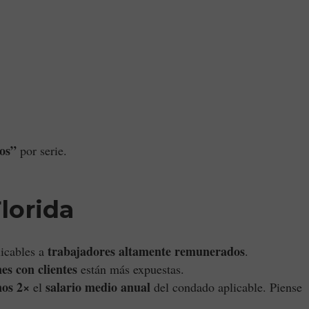
dos”
por serie.
lorida
trabajadores altamente remunerados
icables a
.
nes con clientes
están más expuestas.
nos 2×
salario medio anual
el
del condado aplicable. Piense