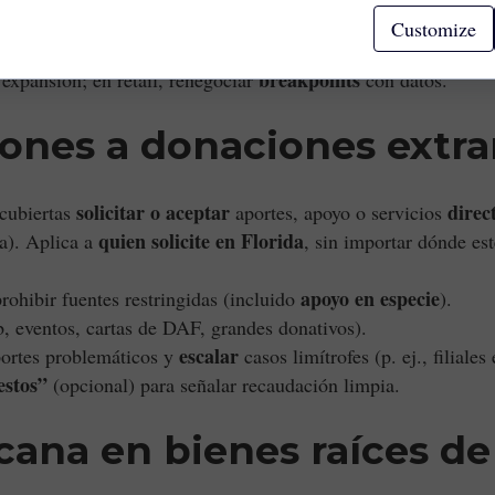
gross-ups
0%
o y
automáticos; desde octubre 2025 muestre
.
Customize
es de gastos
que asumían renta gravada.
breakpoints
 expansión; en retail, renegociar
con datos.
iones a donaciones extra
solicitar o aceptar
direc
 cubiertas
aportes, apoyo o servicios
quien solicite en Florida
la). Aplica a
, sin importar dónde est
apoyo en especie
rohibir fuentes restringidas (incluido
).
, eventos, cartas de DAF, grandes donativos).
escalar
ortes problemáticos y
casos limítrofes (p. ej., filiale
estos”
(opcional) para señalar recaudación limpia.
cana en bienes raíces de 